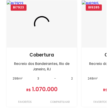
BI7923
BI9285
Cobertura
Co
Recreio dos Bandeirantes, Rio de
Recreio dos 
Janeiro, RJ
J
298m²
3
-
2
248m²
1.070.000
R$
R$
FAVORITOS
COMPARTILHAR
FAVORITOS