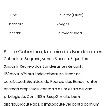
168 m²
3 quartos
(1 suíte)
1 banheiro
2 vagas
3° andar
1 elevador social
Sobre Cobertura, Recreio dos Bandeirantes
Cobertura &agrave; venda &ndash; 3 quartos
&ndash; Recreio dos Bandeirantes &ndash;
168m&sup2;Esta linda cobertura linear no
cora&ccedil;&atilde;o do Recreio dos Bandeirantes
entrega amplitude, conforto e um estilo de vida
privilegiado. Com 168m&sup2; muito bem
distribu&iacute;dos, o im&oacute;vel conta com um