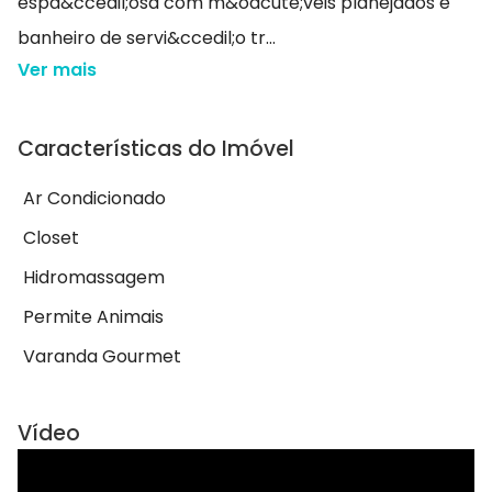
espa&ccedil;osa com m&oacute;veis planejados e
banheiro de servi&ccedil;o tr...
Ver mais
Características do Imóvel
Ar Condicionado
Closet
Hidromassagem
Permite Animais
Varanda Gourmet
Vídeo