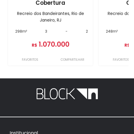
Cobertura
Co
Recreio dos Bandeirantes, Rio de
Recreio dos 
Janeiro, RJ
J
298m²
3
-
2
248m²
1.070.000
R$
R$
FAVORITOS
COMPARTILHAR
FAVORITOS
Institucional