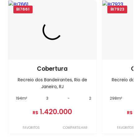
BI7661
BI7923
Cobertura
Co
Recreio dos Bandeirantes, Rio de
Recreio dos 
Janeiro, RJ
J
194m²
3
-
2
298m²
1.420.000
1
R$
R$
FAVORITOS
COMPARTILHAR
FAVORITOS