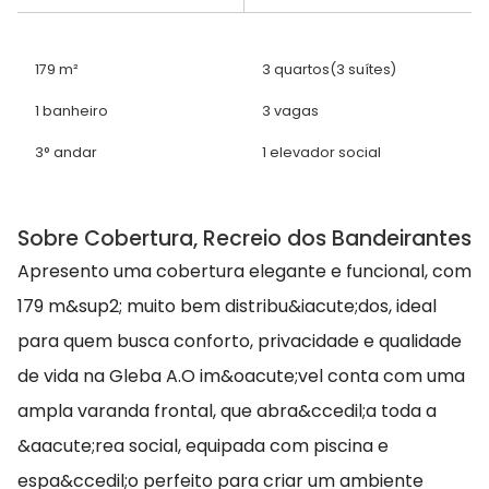
179 m²
3 quartos
(3 suítes)
1 banheiro
3 vagas
3° andar
1 elevador social
Sobre Cobertura, Recreio dos Bandeirantes
Apresento uma cobertura elegante e funcional, com
179 m&sup2; muito bem distribu&iacute;dos, ideal
para quem busca conforto, privacidade e qualidade
de vida na Gleba A.O im&oacute;vel conta com uma
ampla varanda frontal, que abra&ccedil;a toda a
&aacute;rea social, equipada com piscina e
espa&ccedil;o perfeito para criar um ambiente