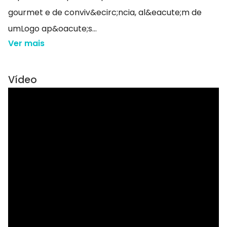
gourmet e de conviv&ecirc;ncia, al&eacute;m de
umLogo ap&oacute;s...
Ver mais
Vídeo