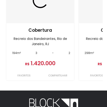
Cobertura
Co
Recreio dos Bandeirantes, Rio de
Recreio dos 
Janeiro, RJ
J
194m²
3
-
2
298m²
1.420.000
1
R$
R$
FAVORITOS
COMPARTILHAR
FAVORITOS