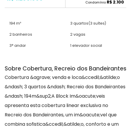
R$ 2.100
Condomínio
194 m²
3 quartos
(3 suítes)
2 banheiros
2 vagas
3° andar
1 elevador social
Sobre Cobertura, Recreio dos Bandeirantes
Cobertura &agrave; venda e loca&ccedil;&atilde;o
&ndash; 3 quartos &ndash; Recreio dos Bandeirantes
&ndash; 194m&sup2;A Block Im&oacute;veis
apresenta esta cobertura linear exclusiva no
Recreio dos Bandeirantes, um im&oacute;vel que
combina sofistica&ccedil;&atilde;o, conforto e um