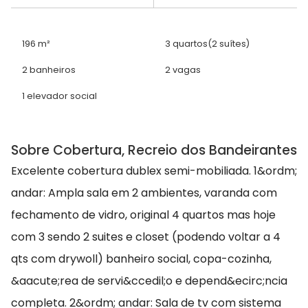
196 m²
3 quartos
(2 suítes)
2 banheiros
2 vagas
1 elevador social
Sobre Cobertura, Recreio dos Bandeirantes
Excelente cobertura dublex semi-mobiliada. 1&ordm;
andar: Ampla sala em 2 ambientes, varanda com
fechamento de vidro, original 4 quartos mas hoje
com 3 sendo 2 suites e closet (podendo voltar a 4
qts com drywoll) banheiro social, copa-cozinha,
&aacute;rea de servi&ccedil;o e depend&ecirc;ncia
completa. 2&ordm; andar: Sala de tv com sistema