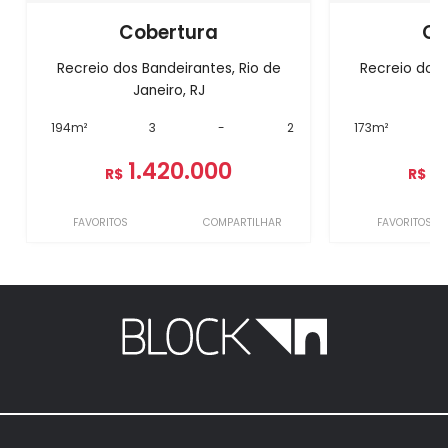
Cobertura
Co
Recreio dos Bandeirantes, Rio de
Recreio dos 
Janeiro, RJ
J
194m²
3
-
2
173m²
1.420.000
1
R$
R$
FAVORITOS
COMPARTILHAR
FAVORITOS