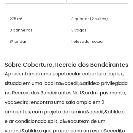
275 m²
3 quartos
(2 suítes)
3 banheiros
3 vagas
3° andar
1 elevador social
Sobre Cobertura, Recreio dos Bandeirantes
Apresentamos uma espetacular cobertura duplex,
situada em uma localiza&ccedil;&atilde;o privilegiada
no Recreio dos Bandeirantes.No 1&ordm; pavimento,
voc&ecirc; encontra uma sala ampla em 2
ambientes, com projeto de ilumina&ccedil;&atilde;o
e ar condicionado split, al&eacute;m de um
varand&atilde;o que proporciona um espa&ccedil;o