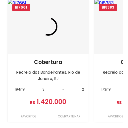
BI7661
BI8383
Cobertura
Co
Recreio dos Bandeirantes, Rio de
Recreio dos 
Janeiro, RJ
J
194m²
3
-
2
173m²
1.420.000
1
R$
R$
FAVORITOS
COMPARTILHAR
FAVORITOS