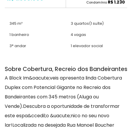
R$ 1.230
Condomínio
345 m²
3 quartos
(1 suíte)
1 banheiro
4 vagas
3° andar
1 elevador social
Sobre Cobertura, Recreio dos Bandeirantes
A Block Im&oacute;veis apresenta linda Cobertura
Duplex com Potencial Gigante no Recreio dos
Bandeirantes com 345 metros (Aluga ou
Vende).Descubra a oportunidade de transformar
este espa&ccedil;o &uacute;nico no seu novo
lar!Localizada na desejada Rua Manoel Boucher