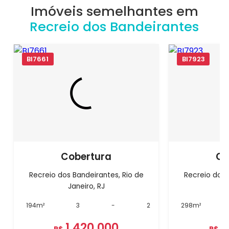
Imóveis semelhantes em
Recreio dos Bandeirantes
BI7661
BI7923
Cobertura
Co
Recreio dos Bandeirantes, Rio de
Recreio dos 
Janeiro, RJ
J
194m²
3
-
2
298m²
1.420.000
1