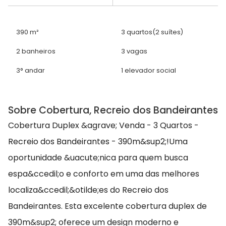
390 m²
3 quartos
(2 suítes)
2 banheiros
3 vagas
3° andar
1 elevador social
Sobre Cobertura, Recreio dos Bandeirantes
Cobertura Duplex &agrave; Venda - 3 Quartos -
Recreio dos Bandeirantes - 390m&sup2;!Uma
oportunidade &uacute;nica para quem busca
espa&ccedil;o e conforto em uma das melhores
localiza&ccedil;&otilde;es do Recreio dos
Bandeirantes. Esta excelente cobertura duplex de
390m&sup2; oferece um design moderno e