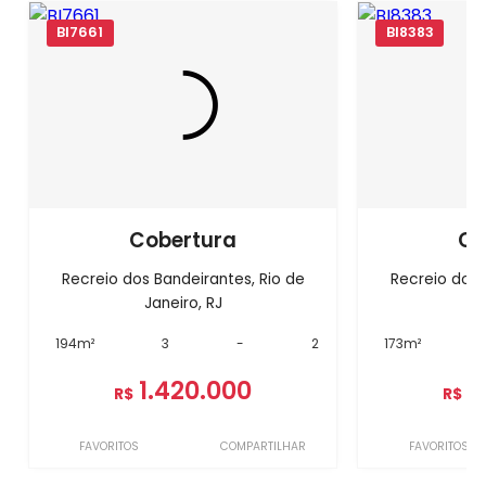
BI7661
BI8383
Cobertura
Co
Recreio dos Bandeirantes, Rio de
Recreio dos 
Janeiro, RJ
J
194m²
3
-
2
173m²
1.420.000
1
R$
R$
FAVORITOS
COMPARTILHAR
FAVORITOS