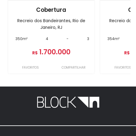
Cobertura
Co
Recreio dos Bandeirantes, Rio de
Recreio dos 
Janeiro, RJ
J
350m²
4
-
3
354m²
1.700.000
1
R$
R$
FAVORITOS
COMPARTILHAR
FAVORITOS