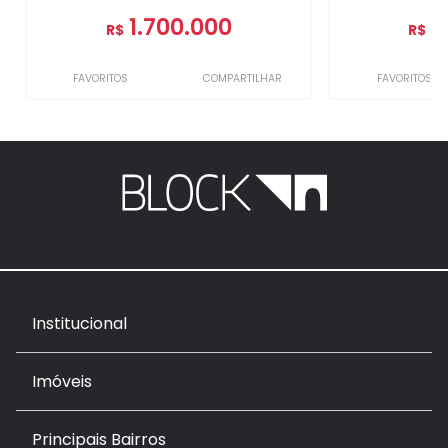
1.700.000
1
R$
R$
FAVORITOS
COMPARTILHAR
FAVORITOS
Institucional
Imóveis
Principais Bairros