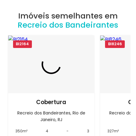
Imóveis semelhantes em
Recreio dos Bandeirantes
BI2164
BI8246
Cobertura
Co
Recreio dos Bandeirantes, Rio de
Recreio dos 
Janeiro, RJ
J
350m²
4
-
3
327m²