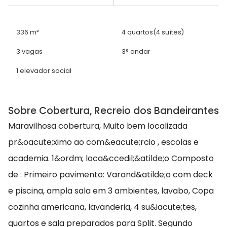
336 m²
4 quartos
(4 suítes)
3 vagas
3° andar
1 elevador social
Sobre Cobertura, Recreio dos Bandeirantes
Maravilhosa cobertura, Muito bem localizada
pr&oacute;ximo ao com&eacute;rcio , escolas e
academia. 1&ordm; loca&ccedil;&atilde;o Composto
de : Primeiro pavimento: Varand&atilde;o com deck
e piscina, ampla sala em 3 ambientes, lavabo, Copa
cozinha americana, lavanderia, 4 su&iacute;tes,
quartos e sala preparados para Split. Segundo