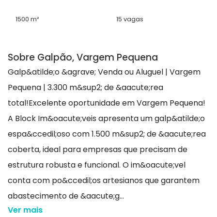
1500 m²
15 vagas
Sobre Galpão, Vargem Pequena
Galp&atilde;o &agrave; Venda ou Aluguel | Vargem
Pequena | 3.300 m&sup2; de &aacute;rea
total!Excelente oportunidade em Vargem Pequena!
A Block Im&oacute;veis apresenta um galp&atilde;o
espa&ccedil;oso com 1.500 m&sup2; de &aacute;rea
coberta, ideal para empresas que precisam de
estrutura robusta e funcional. O im&oacute;vel
conta com po&ccedil;os artesianos que garantem
abastecimento de &aacute;g...
Ver mais