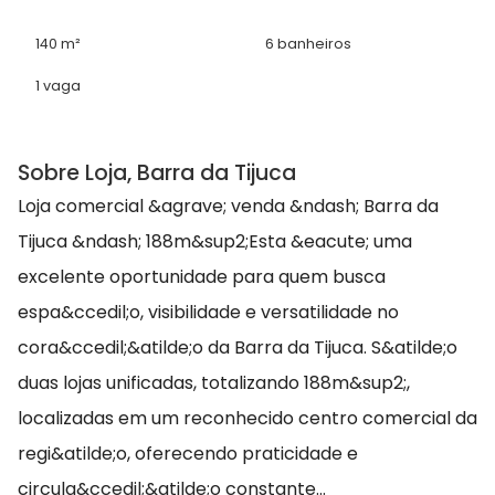
140 m²
6 banheiros
1 vaga
Sobre Loja, Barra da Tijuca
Loja comercial &agrave; venda &ndash; Barra da
Tijuca &ndash; 188m&sup2;Esta &eacute; uma
excelente oportunidade para quem busca
espa&ccedil;o, visibilidade e versatilidade no
cora&ccedil;&atilde;o da Barra da Tijuca. S&atilde;o
duas lojas unificadas, totalizando 188m&sup2;,
localizadas em um reconhecido centro comercial da
regi&atilde;o, oferecendo praticidade e
circula&ccedil;&atilde;o constante...