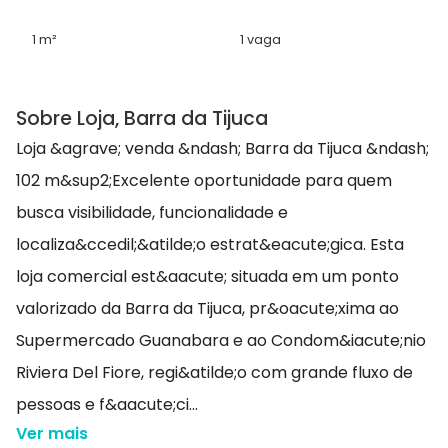
1 m²
1 vaga
Sobre Loja, Barra da Tijuca
Loja &agrave; venda &ndash; Barra da Tijuca &ndash;
102 m&sup2;Excelente oportunidade para quem
busca visibilidade, funcionalidade e
localiza&ccedil;&atilde;o estrat&eacute;gica. Esta
loja comercial est&aacute; situada em um ponto
valorizado da Barra da Tijuca, pr&oacute;xima ao
Supermercado Guanabara e ao Condom&iacute;nio
Riviera Del Fiore, regi&atilde;o com grande fluxo de
pessoas e f&aacute;ci...
Ver mais