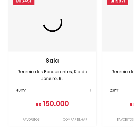
BI16451
BI19071
Sala
Recreio dos Bandeirantes, Rio de
Recreio dos 
Janeiro, RJ
J
40m²
-
-
1
23m²
150.000
R$
R$
FAVORITOS
COMPARTILHAR
FAVORITOS