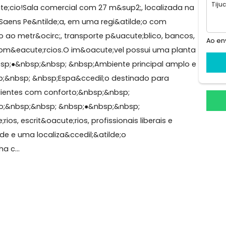
ca &ndash; Localiza&ccedil;&atilde;o Privilegiada!Invis
g&oacute;cio!Sala comercial com 27 m&sup2;, localizad
edil;a Saens Pe&ntilde;a, em uma regi&atilde;o com
l acesso ao metr&ocirc;, transporte p&uacute;blico, ban
e de com&eacute;rcios.O im&oacute;vel possui uma pl
p; &nbsp;●&nbsp;&nbsp; &nbsp;Ambiente principal amp
●&nbsp;&nbsp; &nbsp;Espa&ccedil;o destinado para
eceber clientes com conforto;&nbsp;&nbsp;
 apoio;&nbsp;&nbsp; &nbsp;●&nbsp;&nbsp;
ute;rios, escrit&oacute;rios, profissionais liberais e
cidade e uma localiza&ccedil;&atilde;o
e venha c...