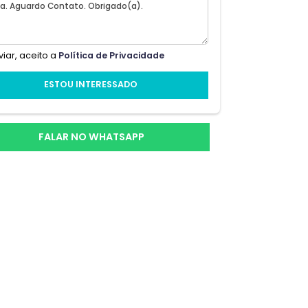
ta no
a na
cos,
Ao enviar, aceito a
Política de Privacidade
anta
ESTOU INTERESSADO
lo e
FALAR NO WHATSAPP