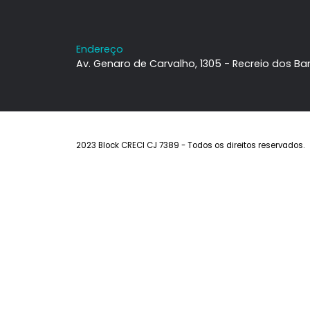
Institucional
Imóveis
Sobre a Block
Imóveis à ven
Contato
Estuda Permu
Trabalhe Conosco
Alugar
Anuncie seu I
Endereço
Av. Genaro de Carvalho, 1305 - Recreio 