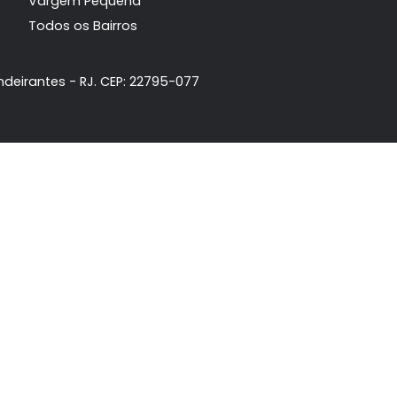
Principais Bairros
da
Recreio dos Bandeirantes
ta
Barra da Tijuca
Jacarepaguá
móvel
Vargem Grande
Vargem Pequena
Todos os Bairros
dos Bandeirantes - RJ. CEP: 22795-077