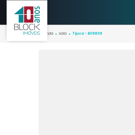
Início
imóveis
venda
sala
Tijuca - BI19809