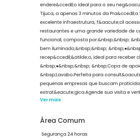
Sobre Sala, Tijuca
Sala Comercial &agrave; Venda na Tiju
endere&ccedil;o ideal para o seu ne
Tijuca, a apenas 3 minutos da Pra&cc
excelente infraestrutura, f&aacute;ci
restaurantes e uma grande variedad
funcional, composta por:&nbsp;&nbs
bem iluminado;&nbsp;&nbsp; &nbsp;
recep&ccedil;&atilde;o, ideal para r
&nbsp;●&nbsp;&nbsp; &nbsp;Copa de
&nbsp;Lavabo.Perfeita para consult&oac
pequenas empresas que buscam prati
estrat&eacute;gica.Agende sua visita 