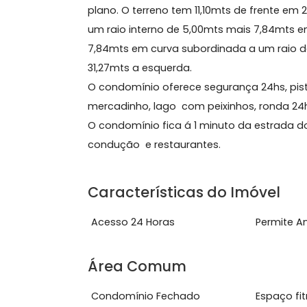
Sobre Terreno, Guaratib
Terreno na Ilha de Guaratiba no co
plano. O terreno tem 11,10mts de fr
um raio interno de 5,00mts mais 7,8
7,84mts em curva subordinada a um ra
31,27mts a esquerda.
O condomínio oferece segurança 24hs,
mercadinho, lago com peixinhos, ron
O condomínio fica á 1 minuto da es
condução e restaurantes.
Características do Imóve