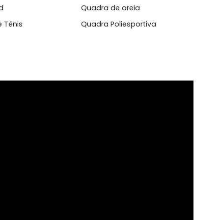
mite Animais
aço fitness
Espaço Pet
yground
Quadra de areia
dra de Tênis
Quadra Poliesportiva