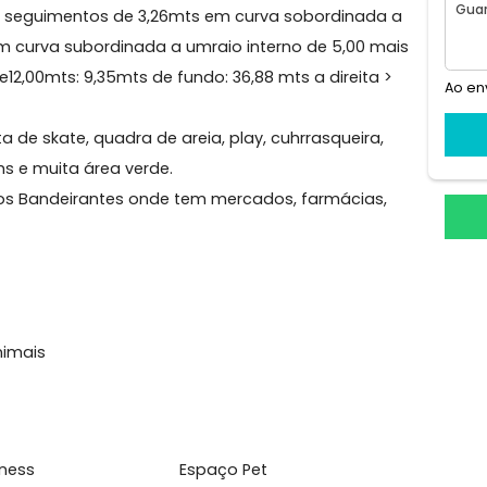
a
ndomínio Reserva das Garças medindo 316mts totalmen
ente em 2 seguimentos de 3,26mts em curva sobordinada
4mts em curva subordinada a umraio interno de 5,00 m
io de12,00mts: 9,35mts de fundo: 36,88 mts a direita 
 pista de skate, quadra de areia, play, cuhrrasqueira,
da 24hs e muita área verde.
trada dos Bandeirantes onde tem mercados, farmácias,
l