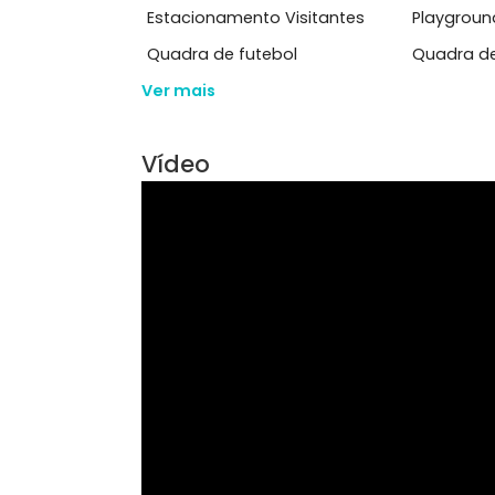
Acesso 24 Horas
Per
Área Comum
Condomínio Fechado
Esp
Estacionamento Visitantes
Pla
Quadra de futebol
Qua
Ver mais
Vídeo