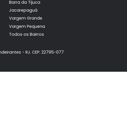
Principais Bairros
da
Recreio dos Bandeirantes
ta
Barra da Tijuca
Jacarepaguá
móvel
Vargem Grande
Vargem Pequena
Todos os Bairros