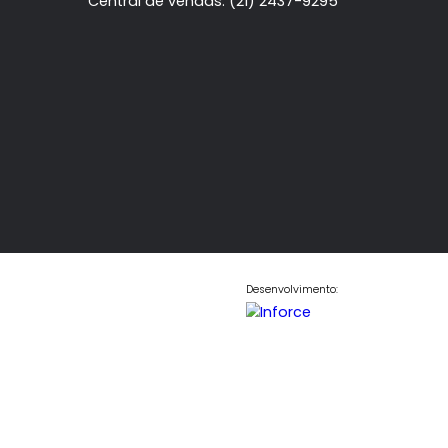
Central de Atendimento
WhatsApp: (21) 99319-3033
Central de vendas: (21) 2437-