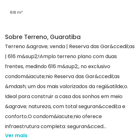
616 m²
Sobre Terreno, Guaratiba
Terreno &agrave; venda | Reserva das Gar&ccedil;as
| 616 m&sup2;!Amplo terreno plano com duas
frentes, medindo 616 m&sup2;, no exclusivo
condom&iacute;nio Reserva das Gar&ccedil;as
&mdash; um dos mais valorizados da regi&atilde;o.
Ideal para construir a casa dos sonhos em meio
&agrave; natureza, com total seguran&ccedil;a e
conforto.O condom&iacute;nio oferece
infraestrutura completa: seguran&cced...
Ver mais