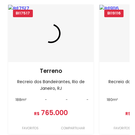
BI17517
BI19116
Terreno
T
Recreio dos Bandeirantes, Rio de
Recreio dos 
Janeiro, RJ
J
188m²
-
-
-
180m²
765.000
R$
R$
FAVORITOS
COMPARTILHAR
FAVORITOS