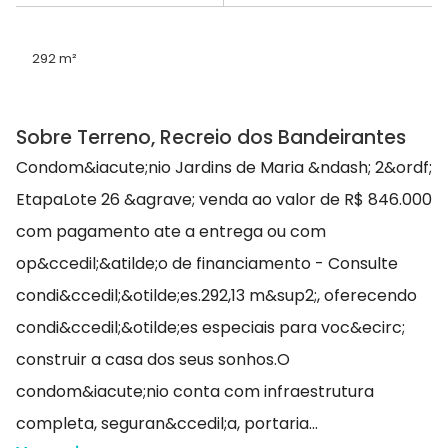
292 m²
Sobre Terreno, Recreio dos Bandeirantes
Condom&iacute;nio Jardins de Maria &ndash; 2&ordf;
EtapaLote 26 &agrave; venda ao valor de R$ 846.000
com pagamento ate a entrega ou com
op&ccedil;&atilde;o de financiamento - Consulte
condi&ccedil;&otilde;es.292,13 m&sup2;, oferecendo
condi&ccedil;&otilde;es especiais para voc&ecirc;
construir a casa dos seus sonhos.O
condom&iacute;nio conta com infraestrutura
completa, seguran&ccedil;a, portaria...