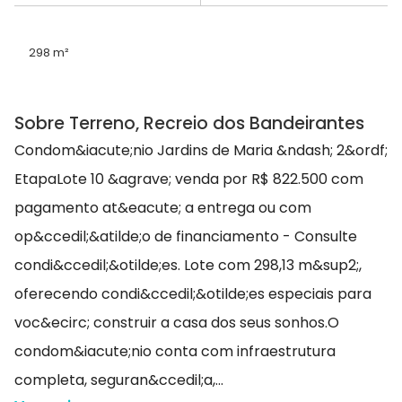
298 m²
Sobre Terreno, Recreio dos Bandeirantes
Condom&iacute;nio Jardins de Maria &ndash; 2&ordf;
EtapaLote 10 &agrave; venda por R$ 822.500 com
pagamento at&eacute; a entrega ou com
op&ccedil;&atilde;o de financiamento - Consulte
condi&ccedil;&otilde;es. Lote com 298,13 m&sup2;,
oferecendo condi&ccedil;&otilde;es especiais para
voc&ecirc; construir a casa dos seus sonhos.O
condom&iacute;nio conta com infraestrutura
completa, seguran&ccedil;a,...