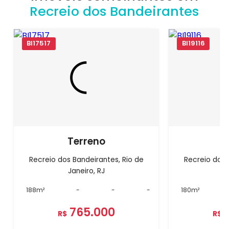
Recreio dos Bandeirantes
BI17517
BI19116
Terreno
T
Recreio dos Bandeirantes, Rio de
Recreio dos 
Janeiro, RJ
J
188m²
-
-
-
180m²
765.000
R$
R$