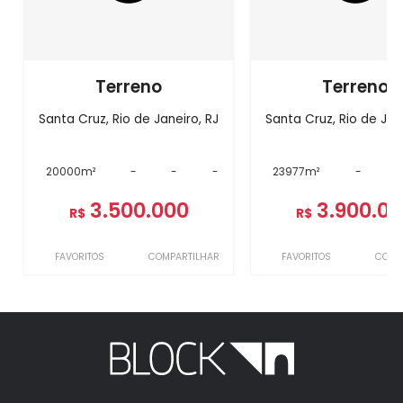
Terreno
Terreno
Santa Cruz, Rio de Janeiro, RJ
Santa Cruz, Rio de Jan
20000m²
-
-
-
23977m²
-
3.500.000
3.900.0
R$
R$
FAVORITOS
COMPARTILHAR
FAVORITOS
COMP