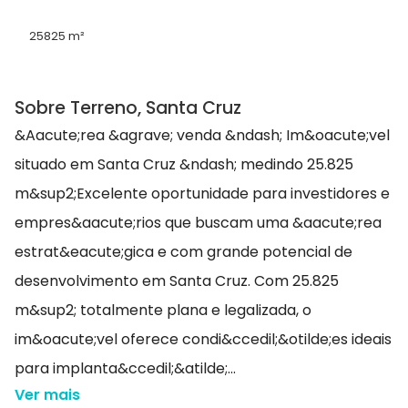
25825 m²
Sobre Terreno, Santa Cruz
&Aacute;rea &agrave; venda &ndash; Im&oacute;vel
situado em Santa Cruz &ndash; medindo 25.825
m&sup2;Excelente oportunidade para investidores e
empres&aacute;rios que buscam uma &aacute;rea
estrat&eacute;gica e com grande potencial de
desenvolvimento em Santa Cruz. Com 25.825
m&sup2; totalmente plana e legalizada, o
im&oacute;vel oferece condi&ccedil;&otilde;es ideais
para implanta&ccedil;&atilde;...
Ver mais