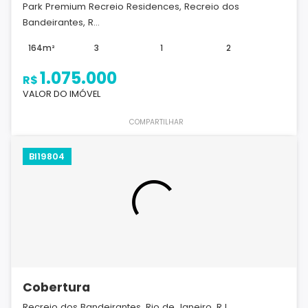
Park Premium Recreio Residences, Recreio dos
Bandeirantes, R...
164m²
3
1
2
1.075.000
R$
VALOR DO IMÓVEL
COMPARTILHAR
BI19804
Cobertura
Recreio dos Bandeirantes, Rio de Janeiro, RJ